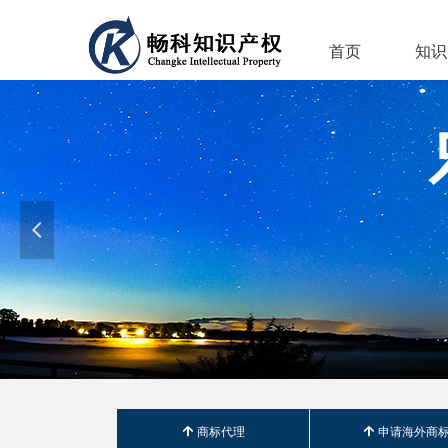
首页
知识
넳
녕
商标代理
녕
申请海外商