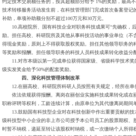
约定技术交易额任务的，按其超额部分给予 1%的奖励，最高不
技术转移服务活动发生前，在科技管理部门完成首次备案登记的
补助，单项补助额分别不超过100万元和30万元。
10.高校院所、国有科技企业对职务科技成果可“先确权，后
励。担任高校、科研院所及其他从事科技活动的事业单位（不
得现金奖励，原则上不得获取股权奖励。担任其他领导职务的
等奖励和报酬。担任领导职务的科技人员科技成果转化收益分
11.对市本级以第一完成单位获得国家级、省级科学技术奖
级实发奖金给予50%的配套奖励。
四、深化科技管理体制改革
12.在丽高校、科研院所科研人员按照有关规定，经所在单
依法依规获得报酬。离岗在丽创业实施科技成果转化或在丽注
职称评聘等权利，工龄连续计算，由原单位为其代缴离岗期间
13.鼓励国有科技型企业对在科技创新中作出重要贡献的技术
级科技型中小企业的非上市公司授予本公司员工的股票期权、
时暂不纳税，递延至转让该股权时纳税，或一次缴纳个人所得