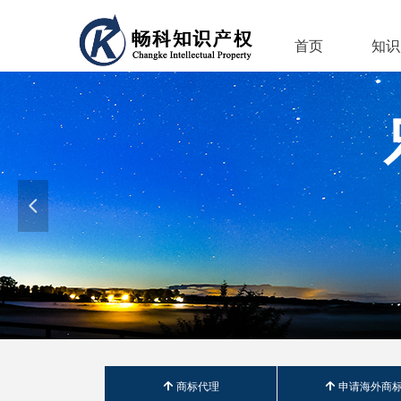
首页
知识
넳
녕
商标代理
녕
申请海外商