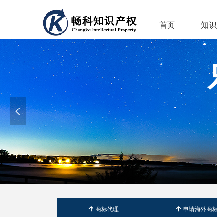
首页
知识
넳
녕
商标代理
녕
申请海外商