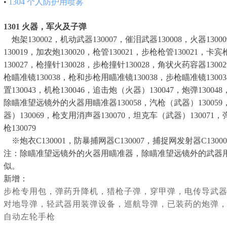
•
1304
个人防护用喷雾
1301
火器，军火及子弹
炮架130002，机动武器130007，催泪武器130008，火器1300
130019，加农炮130020，枪管130021，步枪枪管130021，卡
130027，枪撞针130028，步枪撞针130028，角状火药容器1300
枪瞄准镜130038，枪和步枪用瞄准镜130038，步枪瞄准镜1300
置130043，机枪130046，追击炮（火器）130047，炮弹1300
除瞄准望远镜外的火器用瞄准器130058，汽枪（武器）130059
器）130069，枪支用消声器130070，坦克车（武器）130071，
枪130079
※炮衣C130001，防暴捕网器C130007，捕捉网发射器C13000
注：除瞄准望远镜外的火器用瞄准器，除瞄准望远镜外的武器用
似。
新增：
步枪专用包，弹药升降机，猎枪子弹，穿甲弹，电传导武
对地导弹，轻武器用装弹设备，巡航导弹，已装药的炮弹
自动左轮手枪