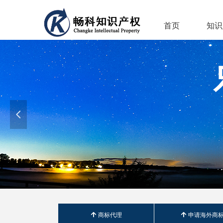
首页
知识
넳
녕
商标代理
녕
申请海外商