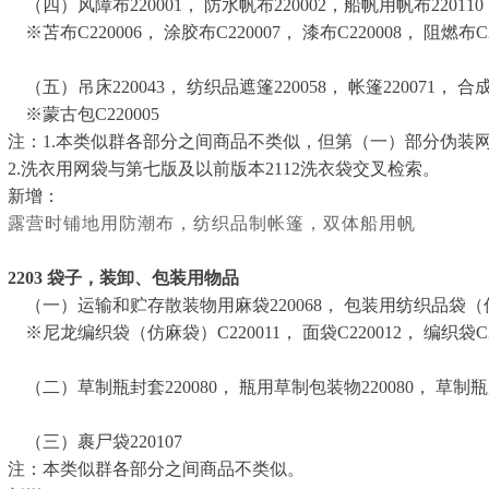
（四）风障布220001， 防水帆布220002，船帆用帆布220110
※苫布C220006， 涂胶布C220007， 漆布C220008， 阻燃布C2
（五）吊床220043， 纺织品遮篷220058， 帐篷220071， 
※蒙古包C220005
注：1.本类似群各部分之间商品不类似，但第（一）部分伪装
2.洗衣用网袋与第七版及以前版本2112洗衣袋交叉检索。
新增：
露营时铺地用防潮布，纺织品制帐篷，双体船用帆
2203
袋子，装卸、包装用物品
（一）运输和贮存散装物用麻袋220068， 包装用纺织品袋（信封、
※尼龙编织袋（仿麻袋）C220011， 面袋C220012， 编织袋C22
（二）草制瓶封套220080， 瓶用草制包装物220080， 草制瓶
（三）裹尸袋220107
注：本类似群各部分之间商品不类似。