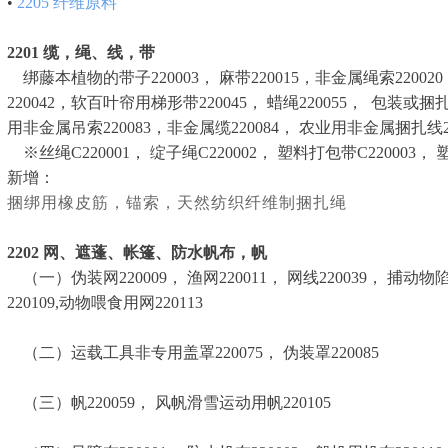
•
2205
纤维原料
2201
缆，绳、线，带
绑藤本植物的带子220003， 麻带220015，非金属绳索220020， 绳索
220042，软百叶帘用梯形带220045， 蜡绳220055， 包装或
用非金属吊索220083，非金属缆220084， 农业用非金属捆扎线2200
※丝绳C220001， 绽子绳C220002， 塑料打包带C220003，
新增：
捆绑用橡皮筋，锚索，天然纺织纤维制捆扎绳
2202
网、遮蓬、帐篷、防水帆布，帆
（一）伪装网220009， 渔网220011， 网线220039， 捕动物陷
220109,动物喂食用网220113
（二）运载工具非专用盖罩220075， 伪装罩220085
（三）帆220059， 风帆滑雪运动用帆220105