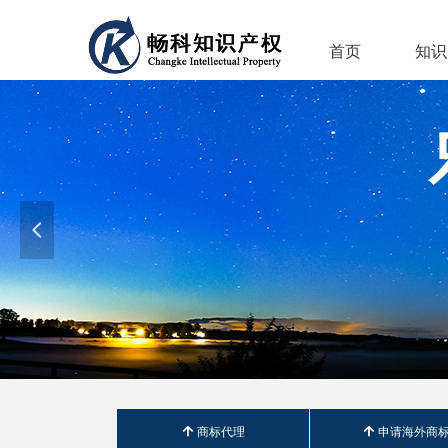
首页
知识
넳
녕
商标代理
녕
申请海外商