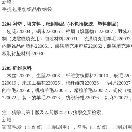
新增：
手提包用纺织品收纳袋
2204
衬垫，填充料，密封物品（不包括橡胶、塑料制品）
刨花220004， 锯末220006， 棉屑（填塞物）220007，羽绒22
制（减震或填充用）包装材料220031， 装潢填充用羊毛220033， 
内装饰品的填料220061， 装潢填充用稻草220062，装潢填充用羽
板制衬垫材料220030
2205
纤维原料
木丝220005， 生丝220008， 纤维纺织原料220010， 驼毛2200
220019， 未加工棉花220025， 棉纤维束220026， 马毛*2200
的羊毛220050，机梳羊毛220051， 精梳羊毛220052， 韧皮（植
220072， 剪下的羊毛220073， 纺织纤维220076， 剑麻22007
注：猪鬃与第十版及以前版本2107猪鬃交叉检索。
新增：
家畜毛发（非纺织、非制刷用），马毛（非纺织、非制刷