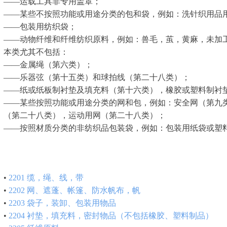
——运载工具非专用盖罩；
——某些不按照功能或用途分类的包和袋，例如：洗针织用品
——包装用纺织袋；
——动物纤维和纤维纺织原料，例如：兽毛，茧，黄麻，未加
本类尤其不包括：
——金属绳（第六类）；
——乐器弦（第十五类）和球拍线（第二十八类）；
——纸或纸板制衬垫及填充料（第十六类），橡胶或塑料制衬
——某些按照功能或用途分类的网和包，例如：安全网（第九
（第二十八类），运动用网（第二十八类）；
——按照材质分类的非纺织品包装袋，例如：包装用纸袋或塑
•
2201
缆，绳、线，带
•
2202
网、遮蓬、帐篷、防水帆布，帆
•
2203
袋子，装卸、包装用物品
•
2204
衬垫，填充料，密封物品（不包括橡胶、塑料制品）