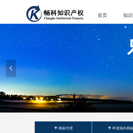
首页
知识
넳
녕
商标代理
녕
申请海外商